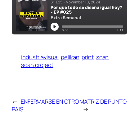
industriavisual
pelikan
print
scan
scan project
←
ENFERMARSE EN OTRO
MATRIZ DE PUNTO
PAIS
→