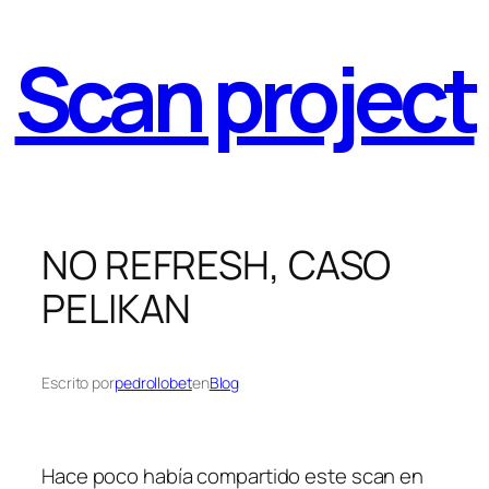
Saltar
al
Scan project
contenido
NO REFRESH, CASO
PELIKAN
Escrito por
pedrollobet
en
Blog
Hace poco había compartido este scan en