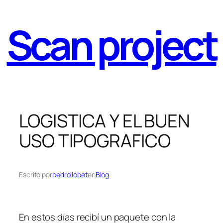
Saltar
al
Scan project
contenido
LOGISTICA Y EL BUEN
USO TIPOGRAFICO
Escrito por
pedrollobet
en
Blog
En estos días recibí un paquete con la