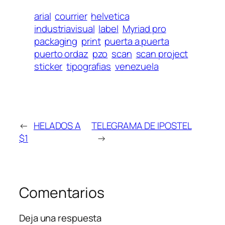
arial
courrier
helvetica
industriavisual
label
Myriad pro
packaging
print
puerta a puerta
puerto ordaz
pzo
scan
scan project
sticker
tipografias
venezuela
←
HELADOS A
TELEGRAMA DE IPOSTEL
$1
→
Comentarios
Deja una respuesta